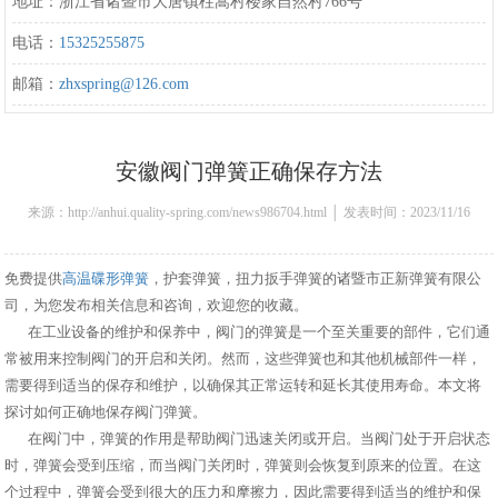
地址：浙江省诸暨市大唐镇柱嵩村楼家自然村766号
电话：
15325255875
邮箱：
zhxspring@126.com
安徽阀门弹簧正确保存方法
来源：http://anhui.quality-spring.com/news986704.html │ 发表时间：2023/11/16
13:43:00
免费提供
高温碟形弹簧
，护套弹簧，扭力扳手弹簧的诸暨市正新弹簧有限公
司，为您发布相关信息和咨询，欢迎您的收藏。
在工业设备的维护和保养中，阀门的弹簧是一个至关重要的部件，它们通
常被用来控制阀门的开启和关闭。然而，这些弹簧也和其他机械部件一样，
需要得到适当的保存和维护，以确保其正常运转和延长其使用寿命。本文将
探讨如何正确地保存阀门弹簧。
在阀门中，弹簧的作用是帮助阀门迅速关闭或开启。当阀门处于开启状态
时，弹簧会受到压缩，而当阀门关闭时，弹簧则会恢复到原来的位置。在这
个过程中，弹簧会受到很大的压力和摩擦力，因此需要得到适当的维护和保