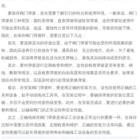
存。
要保存阀门弹簧，首先需要了解它们的特点和使用环境。一般来说，阀门
弹簧有三种类型：圆柱形弹簧、盘形弹簧和波纹管弹簧。这些弹簧在使用中
可能会受到高温、低温、腐蚀性介质等环境因素的影响，导致其性能下降。
因此，在保存阀门弹簧时，需要注意以下几点：
首先，要选择适当的存放位置。由于阀门弹簧可能会受到环境因素的影
响，因此应该将它们存放在干燥、通风良好、无尘的地方。此外，为了避免
机械损伤，应该将弹簧放在适当的支撑物上，避免其自由移动或受到挤压。
其次，要对弹簧进行定期检查和维护。这包括检查弹簧是否有变形、锈
蚀、断裂等情况，以及检查弹簧的自由高度和压缩量是否符合要求。如果发
现任何异常情况，应该及时进行处理或更换弹簧。
最后，在安装阀门弹簧时，要使用正确的安装方法。这包括使用正确的工
具和设备，如手动或电动工具等。在安装过程中，要确保弹簧的安装位置正
确，并且不会受到任何损伤或变形。此外，在安装完成后，要进行必要的调
整和测试，以确保阀门的正常运转和安全性能。
总之，正确地保存阀门弹簧是保证工业设备正常运行的重要一环。在保存
过程中需要注意环境因素、定期检查和维护、正确的安装方法等问题。通过
这些措施可以延长弹簧的使用寿命和确保工业设备的安全性能。