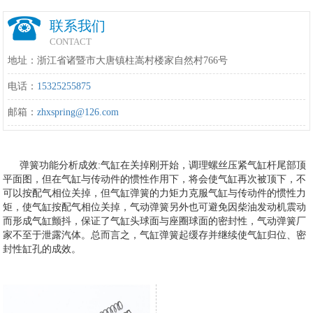
联系我们
CONTACT
地址：浙江省诸暨市大唐镇柱嵩村楼家自然村766号
电话：
15325255875
邮箱：
zhxspring@126.com
弹簧功能分析成效:气缸在关掉刚开始，调理螺丝压紧气缸杆尾部顶
平面图，但在气缸与传动件的惯性作用下，将会使气缸再次被顶下，不
可以按配气相位关掉，但气缸弹簧的力矩力克服气缸与传动件的惯性力
矩，使气缸按配气相位关掉，气动弹簧另外也可避免因柴油发动机震动
而形成气缸颤抖，保证了气缸头球面与座圈球面的密封性，气动弹簧厂
家不至于泄露汽体。总而言之，气缸弹簧起缓存并继续使气缸归位、密
封性缸孔的成效。