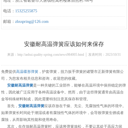
地址：浙江省诸暨市大唐镇柱嵩村楼家自然村766号
电话：
15325255875
邮箱：
zhxspring@126.com
安徽耐高温弹簧应该如何来保存
来源：http://anhui.quality-spring.com/news984005.html │ 发表时间：2023/10/31
16:46:00
免费提供
高温碟形弹簧
，护套弹簧，扭力扳手弹簧的诸暨市正新弹簧有限公
司，为您发布相关信息和咨询，欢迎您的收藏。
安徽耐高温弹簧
是一种关键的工业部件，能够在高温环境中保持稳定的弹
性，因此被广泛应用于各种高温设备中。然而，由于这些弹簧通常由高温合
金等特殊材料制成，因此需要特别注意其保存和管理。
首先，
安徽耐高温弹簧
应该存放在干燥、无尘、无腐蚀性气体的环境中。
如果弹簧长时间处于潮湿或者有腐蚀性气体的环境中，会导致弹簧生锈或者
腐蚀，从而影响其性能和使用寿命。
其次，在存放耐高温弹簧时，应该将弹簧放松，不要让其处于高应力状