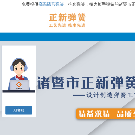
免费提供
高温碟形弹簧
，护套弹簧，扭力扳手弹簧的诸暨市
AI客服