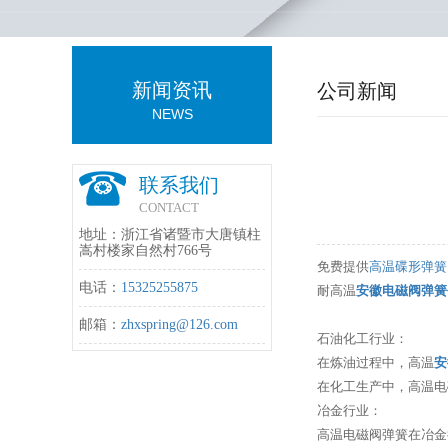
新闻资讯
公司新闻
NEWS
联系我们
CONTACT
地址：浙江省诸暨市大唐镇柱
嵩村楼家自然村766号
免费提供
高温碟形弹簧
电话：
15325255875
耐高温
安徽电磁阀弹簧
邮箱：
zhxspring@126.com
石油化工行业：
在炼油过程中，高温
安
在化工生产中，高温电
冶金行业：
高温电磁阀弹簧在冶金