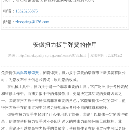
地址：浙江省诸暨市大唐镇柱嵩村楼家自然村766号
电话：
15325255875
邮箱：
zhxspring@126.com
安徽扭力扳手弹簧的作用
来源：http://anhui.quality-spring.com/news989783.html │ 发表时间：2023/12/2
13:31:00
免费提供
高温碟形弹簧
，护套弹簧，扭力扳手弹簧的诸暨市正新弹簧有限公
司，为您发布相关信息和咨询，欢迎您的收藏。
在机械工具中，扭力扳手是一个非常重要的工具，它广泛应用于各种装配
和维修工作中。而扭力扳手中的弹簧作用，更是决定其功能的关键因素之
一。弹簧在扭力扳手中扮演着非常重要的角色，它能够提供一定的弹性，使
得扭力扳手在使用过程中能够更好地适应各种不同的螺母和螺栓。
弹簧在扭力扳手中起到了什么作用呢？首先，弹簧可以提供一定的缓冲效
果，使得在使用扭力扳手时不会因为过大的冲击力而损坏螺母或螺栓。其
次，弹簧还可以提高扭力扳手的灵敏度，使得操作者在使用过程中可以更好