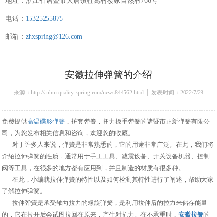
地址：浙江省诸暨市大唐镇柱嵩村楼家自然村766号
电话：
15325255875
邮箱：
zhxspring@126.com
安徽拉伸弹簧的介绍
来源：http://anhui.quality-spring.com/news844562.html │ 发表时间：2022/7/28
15:12:00
免费提供
高温碟形弹簧
，护套弹簧，扭力扳手弹簧的诸暨市正新弹簧有限公
司，为您发布相关信息和咨询，欢迎您的收藏。
对于许多人来说，弹簧是非常熟悉的，它的用途非常广泛。在此，我们将
介绍拉伸弹簧的性质，通常用于手工工具、减震设备、开关设备机器、控制
阀等工具，在很多的地方都有应用到，并且制造的材质有很多种。
在此，小编就拉伸弹簧的特性以及如何检测其特性进行了阐述，帮助大家
了解拉伸弹簧。
拉伸弹簧是承受轴向拉力的螺旋弹簧，是利用拉伸后的拉力来储存能量
的，它在拉开后会试图拉回在原来，产生对抗力。在不承重时，
安徽拉簧
的