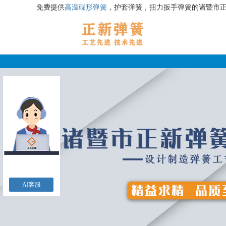
免费提供
高温碟形弹簧
，护套弹簧，扭力扳手弹簧的诸暨市
AI客服