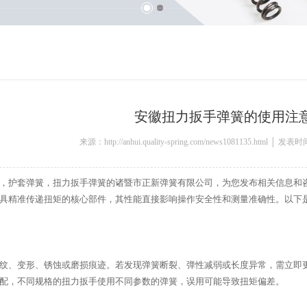
安徽扭力扳手弹簧的使用注
来源：http://anhui.quality-spring.com/news1081135.html │ 发表
，护套弹簧，扭力扳手弹簧的诸暨市正新弹簧有限公司，为您发布相关信息和
具精准传递扭矩的核心部件，其性能直接影响操作安全性和测量准确性。以下
纹、变形、锈蚀或磨损痕迹。若发现弹簧断裂、弹性减弱或长度异常，需立即
配，不同规格的扭力扳手使用不同参数的弹簧，误用可能导致扭矩偏差。