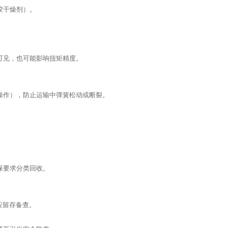
胶干燥剂）。
可见，也可能影响扭矩精度。
操作），防止运输中弹簧松动或断裂。
保要求分类回收。
应留存备查。