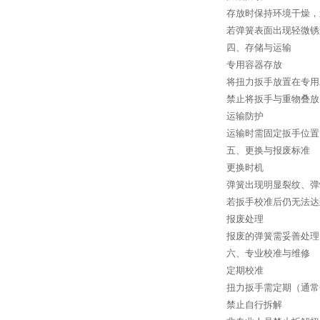
存放时保持环境干燥，
若弹簧表面出现轻微锈
四、存储与运输
专用容器存放
将扭力扳手放置在专用
禁止将扳手与重物叠放
运输防护
运输时需固定扳手位置
五、更换与报废标准
更换时机
弹簧出现明显裂纹、弹
若扳手校准后仍无法达
报废处理
报废的弹簧需妥善处理
六、专业校准与维修
定期校准
扭力扳手需定期（通常
禁止自行拆解