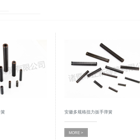
弹簧
安徽多规格扭力扳手弹簧
MORE >