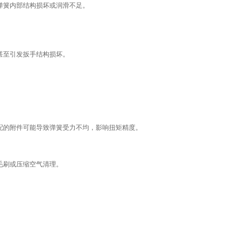
弹簧内部结构损坏或润滑不足。
甚至引发扳手结构损坏。
配的附件可能导致弹簧受力不均，影响扭矩精度。
毛刷或压缩空气清理。
。