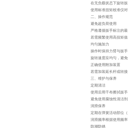
在无负载状态下旋转扳
使用标准扭矩校准仪对
二、操作规范
避免超负荷使用
严格遵循扳手标注的最
若需频繁使用高扭矩值
均匀施加力
操作时保持力臂与扳手
旋转速度应均匀，避免
正确使用附加装置
若需加装延长杆或转接
三、维护与保养
定期清洁
使用后用干布擦拭扳手
避免使用腐蚀性清洁剂
润滑保养
定期在弹簧活动部位（
润滑频率根据使用频率
防潮防锈