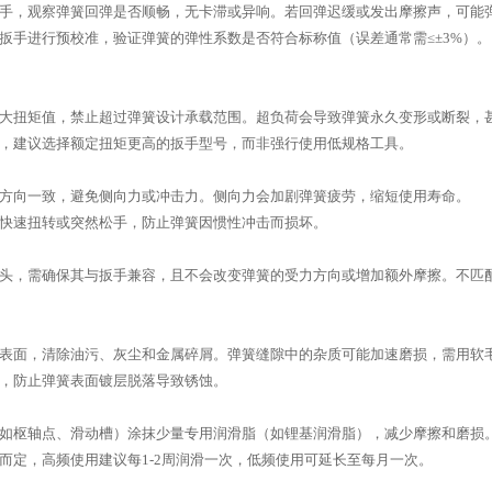
手，观察弹簧回弹是否顺畅，无卡滞或异响。若回弹迟缓或发出摩擦声，可能
扳手进行预校准，验证弹簧的弹性系数是否符合标称值（误差通常需≤±3%）。
大扭矩值，禁止超过弹簧设计承载范围。超负荷会导致弹簧永久变形或断裂，
，建议选择额定扭矩更高的扳手型号，而非强行使用低规格工具。
方向一致，避免侧向力或冲击力。侧向力会加剧弹簧疲劳，缩短使用寿命。
快速扭转或突然松手，防止弹簧因惯性冲击而损坏。
头，需确保其与扳手兼容，且不会改变弹簧的受力方向或增加额外摩擦。不匹
表面，清除油污、灰尘和金属碎屑。弹簧缝隙中的杂质可能加速磨损，需用软
，防止弹簧表面镀层脱落导致锈蚀。
如枢轴点、滑动槽）涂抹少量专用润滑脂（如锂基润滑脂），减少摩擦和磨损
而定，高频使用建议每1-2周润滑一次，低频使用可延长至每月一次。