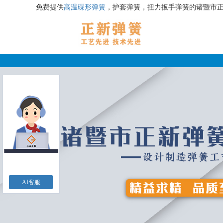
免费提供
高温碟形弹簧
，护套弹簧，扭力扳手弹簧的诸暨市
AI客服