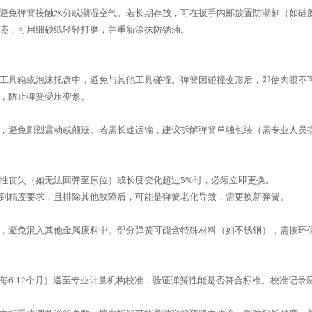
避免弹簧接触水分或潮湿空气。若长期存放，可在扳手内部放置防潮剂（如硅
迹，可用细砂纸轻轻打磨，并重新涂抹防锈油。
工具箱或泡沫托盘中，避免与其他工具碰撞。弹簧因碰撞变形后，即使肉眼不
，防止弹簧受压变形。
，避免剧烈震动或颠簸。若需长途运输，建议拆解弹簧单独包装（需专业人员
性丧失（如无法回弹至原位）或长度变化超过5%时，必须立即更换。
到精度要求，且排除其他故障后，可能是弹簧老化导致，需更换新弹簧。
，避免混入其他金属废料中。部分弹簧可能含特殊材料（如不锈钢），需按环
每6-12个月）送至专业计量机构校准，验证弹簧性能是否符合标准。校准记录