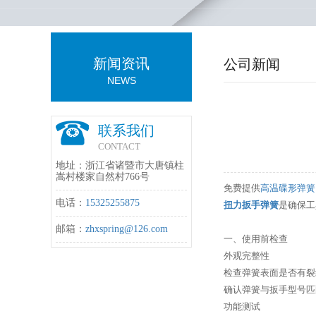
新闻资讯
公司新闻
NEWS
联系我们
CONTACT
地址：浙江省诸暨市大唐镇柱
嵩村楼家自然村766号
免费提供
高温碟形弹簧
电话：
15325255875
扭力扳手弹簧
是确保工
邮箱：
zhxspring@126.com
一、使用前检查
外观完整性
检查弹簧表面是否有裂
确认弹簧与扳手型号匹
功能测试