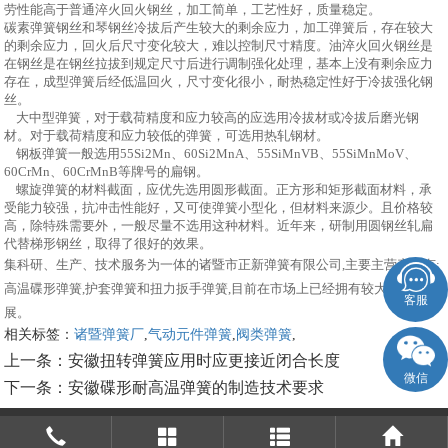
劳性能高于普通淬火回火钢丝，加工简单，工艺性好，质量稳定。
碳素弹簧钢丝和琴钢丝冷拔后产生较大的剩余应力，加工弹簧后，存在较大
的剩余应力，回火后尺寸变化较大，难以控制尺寸精度。油淬火回火钢丝是
在钢丝是在钢丝拉拔到规定尺寸后进行调制强化处理，基本上没有剩余应力
存在，成型弹簧后经低温回火，尺寸变化很小，耐热稳定性好于冷拔强化钢
丝。
大中型弹簧，对于载荷精度和应力较高的应选用冷拔材或冷拔后磨光钢
材。对于载荷精度和应力较低的弹簧，可选用热轧钢材。
钢板弹簧一般选用
55Si2Mn
、
60Si2MnA
、
55SiMnVB
、
55SiMnMoV
、
60CrMn
、
60CrMnB
等牌号的扁钢。
螺旋弹簧的材料截面，应优先选用圆形截面。正方形和矩形截面材料，承
受能力较强，抗冲击性能好，又可使弹簧小型化，但材料来源少。且价格较
高，除特殊需要外，一般尽量不选用这种材料。近年来，研制用圆钢丝轧扁
代替梯形钢丝，取得了很好的效果。
集科研、生产、技术服务为一体的诸暨市正新弹簧有限公司,主要主营产品有:
高温碟形弹簧,护套弹簧和扭力扳手弹簧,目前在市场上已经拥有较大规模和发
客服
展。
相关标签：
诸暨弹簧厂
,
气动元件弹簧
,
阀类弹簧
,
上一条：
安徽扭转弹簧应用时应更接近闭合长度
微信
下一条：
安徽碟形耐高温弹簧的制造技术要求