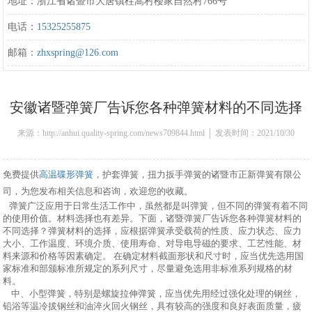
地址：浙江省诸暨市大唐镇柱嵩村楼家自然村766号
电话：
15325255875
邮箱：
zhxspring@126.com
安徽诸暨弹簧厂告诉您各种弹簧材料的不同选择
来源：http://anhui.quality-spring.com/news709844.html │ 发表时间：2021/10/30
16:03:00
免费提供
高温碟形弹簧
，护套弹簧，扭力扳手弹簧的诸暨市正新弹簧有限公
司，为您发布相关信息和咨询，欢迎您的收藏。
弹簧广泛应用于日常生活工作中，虽然都是叫弹簧，但不同的弹簧有着不同
的使用价值。材料选择也有差异。下面，诸暨弹簧厂告诉您各种弹簧材料的
不同选择？
弹簧材料的选择，应根据弹簧承受载荷的性质、应力状态、应力
大小、工作温度、环境介质、使用寿命、对导电导磁的要求、工艺性能、材
料来源和价格等因素确定。
在确定材料截面形状和尺寸时，应当优先选用国
家标准和部颁标准所规定的系列尺寸，尽量避免选用非标准系列规格的材
料。
中、小型弹簧，特别是螺旋拉伸弹簧，应当优先用经过强化处理的钢丝，
铅浴等温冷拔钢丝和油淬火回火钢丝，具有较高的强度和良好表面质量，疲