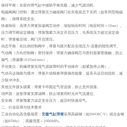
保持平衡：在双作用气缸中辅助平衡负载，减少气源消耗。
电磁阀阀门控制：通过弹簧压力确保阀门在失电状态下关闭（如常闭型电磁
阀），保障系统安全。
快速响应：高弹力弹簧加速阀芯动作，缩短响应时间（响应时间＜10ms）。
压力调节阀设定阈值：弹簧预紧力决定开启压力，当系统压力超过设定值
时，弹簧被压缩，阀门开启泄压。
动态平衡：在比例控制阀中，弹簧与膜片配合实现压力-流量的线性调节。
气动阀（方向控制阀）密封保持：弹簧力确保阀芯与密封面紧密接触，防止
漏气（泄漏量≤0.05ml/min）。
手动复位：机械弹簧实现气源故障时的手动操作（如紧急停止阀）。
气动马达储能与缓冲：弹簧片或蜗卷弹簧储存能量，提高马达启动扭矩，减
少脉冲冲击。
其他元件接头锁紧：弹簧卡环固定气管连接，防止意外脱落。
消声器：波形弹簧支撑滤网，防止堵塞同时允许气流通过。
安全阀：弹簧预紧力设定安全压力，超压时快速排气。
二、行业应用与技术要求
工业自动化高负载场景：
安徽气缸弹簧
采用高碳钢（如SWOSC-V）或合金钢
（如65Mn），屈服强度＞2000MPa。