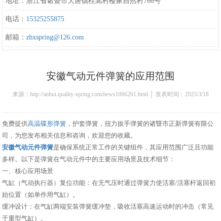
地址：浙江省诸暨市大唐镇柱嵩村楼家自然村766号
电话：
15325255875
邮箱：
zhxspring@126.com
安徽气动元件弹簧的应用范围
来源：http://anhui.quality-spring.com/news1066261.html │ 发表时间：2025/3/18
10:51:00
免费提供
高温碟形弹簧
，护套弹簧，扭力扳手弹簧的诸暨市正新弹簧有限公
司，为您发布相关信息和咨询，欢迎您的收藏。
安徽气动元件弹簧
是确保系统正常工作的关键组件，其应用范围广泛且功能
多样。以下是弹簧在气动元件中的主要应用场景及技术细节：
一、核心应用场景
气缸（气动执行器）复位功能：在无气压时通过弹簧力使活塞/活塞杆返回初
始位置（如单作用气缸）。
缓冲设计：在气缸两端安装弹簧缓冲垫，吸收活塞高速运动时的冲击（常见
于重型气缸）。