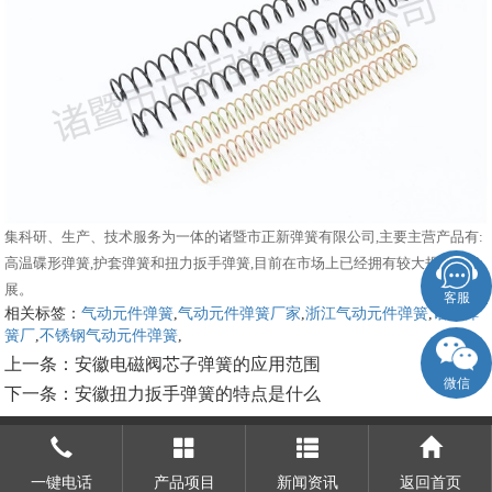
集科研、生产、技术服务为一体的诸暨市正新弹簧有限公司,主要主营产品有:
高温碟形弹簧,护套弹簧和扭力扳手弹簧,目前在市场上已经拥有较大规模和发
展。
客服
相关标签：
气动元件弹簧
,
气动元件弹簧厂家
,
浙江气动元件弹簧
,
诸暨弹
簧厂
,
不锈钢气动元件弹簧
,
上一条：
安徽电磁阀芯子弹簧的应用范围
微信
下一条：
安徽扭力扳手弹簧的特点是什么
一键电话
产品项目
新闻资讯
返回首页