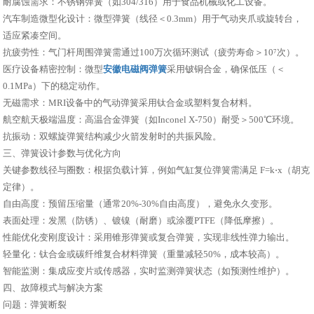
耐腐蚀需求：不锈钢弹簧（如304/316）用于食品机械或化工设备。
汽车制造微型化设计：微型弹簧（线径＜0.3mm）用于气动夹爪或旋转台，
适应紧凑空间。
抗疲劳性：气门杆周围弹簧需通过100万次循环测试（疲劳寿命＞10⁷次）。
医疗设备精密控制：微型
安徽电磁阀弹簧
采用铍铜合金，确保低压（＜
0.1MPa）下的稳定动作。
无磁需求：MRI设备中的气动弹簧采用钛合金或塑料复合材料。
航空航天极端温度：高温合金弹簧（如Inconel X-750）耐受＞500℃环境。
抗振动：双螺旋弹簧结构减少火箭发射时的共振风险。
三、弹簧设计参数与优化方向
关键参数线径与圈数：根据负载计算，例如气缸复位弹簧需满足 F=k⋅x（胡克
定律）。
自由高度：预留压缩量（通常20%-30%自由高度），避免永久变形。
表面处理：发黑（防锈）、镀镍（耐磨）或涂覆PTFE（降低摩擦）。
性能优化变刚度设计：采用锥形弹簧或复合弹簧，实现非线性弹力输出。
轻量化：钛合金或碳纤维复合材料弹簧（重量减轻50%，成本较高）。
智能监测：集成应变片或传感器，实时监测弹簧状态（如预测性维护）。
四、故障模式与解决方案
问题：弹簧断裂