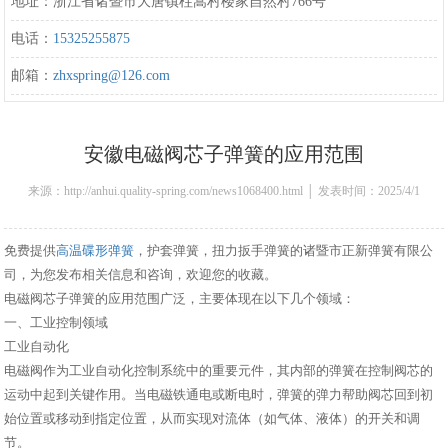
地址：浙江省诸暨市大唐镇柱嵩村楼家自然村766号
电话：
15325255875
邮箱：
zhxspring@126.com
安徽电磁阀芯子弹簧的应用范围
来源：http://anhui.quality-spring.com/news1068400.html │ 发表时间：2025/4/1
14:21:00
免费提供
高温碟形弹簧
，护套弹簧，扭力扳手弹簧的诸暨市正新弹簧有限公
司，为您发布相关信息和咨询，欢迎您的收藏。
电磁阀芯子弹簧的应用范围广泛，主要体现在以下几个领域：
一、工业控制领域
工业自动化
电磁阀作为工业自动化控制系统中的重要元件，其内部的弹簧在控制阀芯的
运动中起到关键作用。当电磁铁通电或断电时，弹簧的弹力帮助阀芯回到初
始位置或移动到指定位置，从而实现对流体（如气体、液体）的开关和调
节。