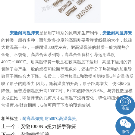
安徽耐高温弹簧
是起用了特别的原料来生产制作，
安徽耐高温弹簧
的种类一般有多种，而能耐多少度的高温则要看弹簧线径的大小，线径
大耐温高一些，一般耐温300度左右。耐高温弹簧的材质一般为耐热合
金钢、不锈钢、高温合金系列等，高温合金资料引荐运用温度
400℃~1000℃。耐高温弹簧一般是在较高温度下运用，高温下运用的弹
簧除了会产生一般的蠕变和松懈等现象外，还由于分子热运动的加重导
致原子间结合力下降。实质上，弹性模量E和数据剪切模量G的定量值反
映了原子的附着力.因此，随着温度的升高，原子距离增大，使E和G值
降低。当普通钢温度升高100°C时，E和G值降低约3-6%。与弹性数据模
块成正比，即使弹簧的几何尺寸在高温下没有变化，弹性和扭矩低于正
常温度.在财政期间，G值可用于下表的预算编制。
客服
相关标签：
耐高温弹簧
,
耐500℃高温弹簧
,
上一个：
安徽1000Nm扭力扳手弹簧
微信
下一个：
安徽阀类弹簧