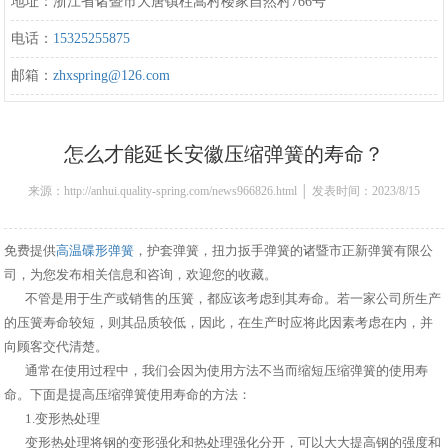
地址：浙江省诸暨市大唐镇柱嵩村楼家自然村766号
电话：
15325255875
邮箱：
zhxspring@126.com
怎么才能延长安徽压缩弹簧的寿命？
来源：http://anhui.quality-spring.com/news966826.html │ 发表时间：2023/8/15
13:28:00
免费提供
高温碟形弹簧
，护套弹簧，扭力扳手弹簧的诸暨市正新弹簧有限公
司，为您发布相关信息和咨询，欢迎您的收藏。
不管是用于生产或销售的压簧，都应该考虑到其寿命。若一家公司所生产
的压簧寿命较短，则其品质较低，因此，在生产时应将此因素考虑在内，并
向顾客交代清楚。
通常在使用过程中，我们会因为使用方法不当而缩短压缩弹簧的使用寿
命。下面是提高压缩弹簧使用寿命的方法：
1.变形热处理
变形热处理将钢的变形强化和热处理强化分开，可以大大提高钢的强度和