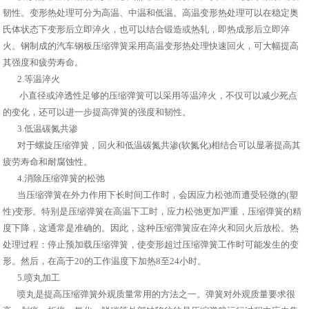
韧性。变形热处理可分为高温、中温和低温。高温变形热处理可以在稳定奥
氏体状态下变形后立即淬火，也可以结合锻造或热轧，即热成形后立即淬
火。钢制成的汽车钢板压缩弹簧采用高温变形热处理快速回火，可大幅提高
其强度和疲劳寿命。
2.等温淬火
小直径或淬透性足够的压缩弹簧可以采用等温淬火，不仅可以减少死点
的变化，还可以进一步提高弹簧的强度和韧性。
3.低温碳氮共渗
对于螺旋压缩弹簧，回火和低温碳氮共渗(软氮化)相结合可以显著提高其
疲劳寿命和耐腐蚀性。
4.消除压缩弹簧的松弛
当压缩弹簧在外力作用下长时间工作时，会因应力松弛而遭受轻微的(塑
性)变形。特别是压缩弹簧在高温下工时，应力松弛更加严重，压缩弹簧的精
度下降，这通常是准确的。因此，这种压缩弹簧应在淬火和回火后放松。热
处理过程：停止预加载压缩弹簧，使变形超过压缩弹簧工作时可能发生的变
形。然后，在高于20的工作温度下加热8至24小时。
5.喷丸加工
喷丸是提高压缩弹簧外观质量常用的方法之一。弹簧对外观质量要求很