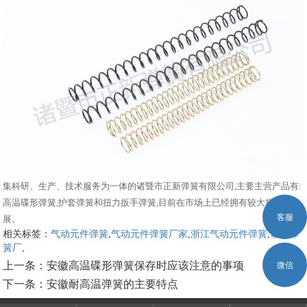
集科研、生产、技术服务为一体的诸暨市正新弹簧有限公司,主要主营产品有:
高温碟形弹簧,护套弹簧和扭力扳手弹簧,目前在市场上已经拥有较大规模和发
客服
展。
相关标签：
气动元件弹簧
,
气动元件弹簧厂家
,
浙江气动元件弹簧
,
诸暨弹
簧厂
,
上一条：
安徽高温碟形弹簧保存时应该注意的事项
微信
下一条：
安徽耐高温弹簧的主要特点