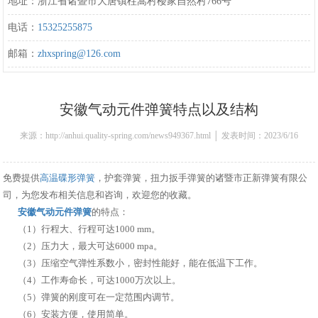
地址：浙江省诸暨市大唐镇柱嵩村楼家自然村766号
电话：
15325255875
邮箱：
zhxspring@126.com
安徽气动元件弹簧特点以及结构
来源：http://anhui.quality-spring.com/news949367.html │ 发表时间：2023/6/16
16:35:00
免费提供
高温碟形弹簧
，护套弹簧，扭力扳手弹簧的诸暨市正新弹簧有限公
司，为您发布相关信息和咨询，欢迎您的收藏。
安徽气动元件弹簧
的特点：
（1）行程大、行程可达1000 mm。
（2）压力大，最大可达6000 mpa。
（3）压缩空气弹性系数小，密封性能好，能在低温下工作。
（4）工作寿命长，可达1000万次以上。
（5）弹簧的刚度可在一定范围内调节。
（6）安装方便，使用简单。