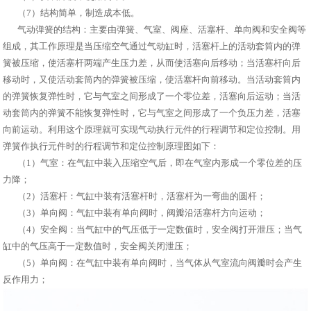
（7）结构简单，制造成本低。
气动弹簧的结构：主要由弹簧、气室、阀座、活塞杆、单向阀和安全阀等
组成，其工作原理是当压缩空气通过气动缸时，活塞杆上的活动套筒内的弹
簧被压缩，使活塞杆两端产生压力差，从而使活塞向后移动；当活塞杆向后
移动时，又使活动套筒内的弹簧被压缩，使活塞杆向前移动。当活动套筒内
的弹簧恢复弹性时，它与气室之间形成了一个零位差，活塞向后运动；当活
动套筒内的弹簧不能恢复弹性时，它与气室之间形成了一个负压力差，活塞
向前运动。利用这个原理就可实现气动执行元件的行程调节和定位控制。用
弹簧作执行元件时的行程调节和定位控制原理图如下：
（1）气室：在气缸中装入压缩空气后，即在气室内形成一个零位差的压
力降；
（2）活塞杆：气缸中装有活塞杆时，活塞杆为一弯曲的圆杆；
（3）单向阀：气缸中装有单向阀时，阀瓣沿活塞杆方向运动；
（4）安全阀：当气缸中的气压低于一定数值时，安全阀打开泄压；当气
缸中的气压高于一定数值时，安全阀关闭泄压；
（5）单向阀：在气缸中装有单向阀时，当气体从气室流向阀瓣时会产生
反作用力；