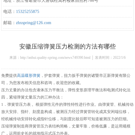
地址：浙江省诸暨市大唐镇柱嵩村楼家自然村766号
电话：
15325255875
邮箱：
zhxspring@126.com
安徽压缩弹簧压力检测的方法有哪些
来源：http://anhui.quality-spring.com/news749390.html │ 发表时间：2022/1/6
10:45:00
免费提供
高温碟形弹簧
，护套弹簧，扭力扳手弹簧的诸暨市正新弹簧有限公
司，为您发布相关信息和咨询，欢迎您的收藏。
压力丈量的办法包含液体压力平衡法，弹性变形原理平衡法和电测式转化法
四，紧缩弹簧丈量压力的三种办法：
1．弹簧管压力表 。根据弹性元件的弹性特性进行作业。由弹簧管、机械传动
放大安排、指针、刻度盘构成，被测压力经过弹簧管转化成其安闲端位移，
经机械传动安排转化成指针位移，与刻度比较后即可知道被测压力的巨细。
压缩弹簧制造商弹簧管压力表结构简略，丈量牢靠，价格低廉，是运用规模
广，运用前史长的就地指示式压力外表。