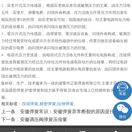
2．应变片式压力传感器 。根据应变效应来完成被测压力的丈量。由压力活络
元件、应变片、洲量电桥、闪现外表构成，压力活络元件受压力作用后发生
相应的应变E的作用，由应变效应可知，电阻值的改动，经丈量电路转化为电
压的改动量后，由闪现外表闪现出被测压力的巨细。
3．霍尔片式压力传感器 。由弹簧管、霍尔效应设备、闪现外表构成，被测压
力经过弹簧管转化成霍尔片在非线性磁场中的位移，经霍尔效应设备输出相
应的霍尔电势，由闪现外表闪现出被测压力的巨细。
4．电容式压力变送器 。由电容式压力活络元件和丈量转化电路构成，压缩弹
簧批发商被测压力经过压力转化元件转化成电容动片的位移量，再经过电容
器转化为电容量的改动量，经丈量电路检测出电容量的改动，由闪现外表闪
现出被测压力的巨细。
集科研、生产、技术服务为一体的诸暨市正新弹簧有限公司,主要主营产品有:
高温碟形弹簧,护套弹簧和扭力扳手弹簧,目前在市场上已经拥有较大规模和发
客服
展。
相关标签：
压缩弹簧
,
精密弹簧
,
拉伸弹簧
,
上一条：
安徽弹簧常识：安徽弹簧异常断裂的原因是什么？
微信
下一条：
安徽调压阀弹簧压缩量