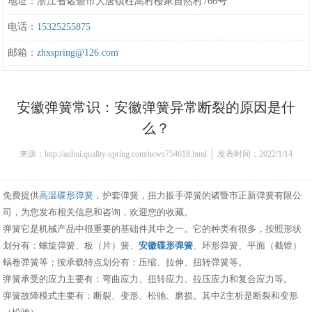
地址：浙江省诸暨市大唐镇柱嵩村楼家自然村766号
电话：
15325255875
邮箱：
zhxspring@126.com
安徽弹簧常识：安徽弹簧异常断裂的原因是什
么？
来源：http://anhui.quality-spring.com/news754618.html │ 发表时间：2022/1/14
13:47:00
免费提供
高温碟形弹簧
，护套弹簧，扭力扳手弹簧的诸暨市正新弹簧有限公
司，为您发布相关信息和咨询，欢迎您的收藏。
弹簧它是机械产品中很重要的基础件其中之一。它的种类有很多，按照形状
划分有：螺旋弹簧、板（片）簧、
安徽碟形弹簧
、环形弹簧、平面（截锥）
蜗卷弹簧等；按承载特点划分有：压缩、拉伸、扭转弹簧等。
弹簧承受的应力主要有：弯曲应力、扭转应力、拉压应力和复合应力等。
弹簧故障模式主要有：断裂、变形、松驰、磨损。其中Z主析是断裂和变形