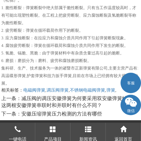
（松驰）。
1. 脆性断裂：弹簧断裂中绝大部属于脆性断裂。只有当工作温度较高时，才
有可能出现塑性断裂。在工程上把疲劳断裂、应力腐蚀断裂及氢脆断裂等称
为脆性断裂。
2. 疲劳断裂：弹簧在循环载荷作用下的断裂。
3. 应力腐蚀断裂：在拉应力和腐蚀介质共同作用下引起弹簧断裂现象。
4. 腐蚀疲劳断裂：弹簧在循环载荷和腐蚀介质共同作用下发生的断裂。
5. 氢脆、镉脆、黑脆：由于弹簧材料中有杂质含量过高引起的脆断。
6. 磨损：磨损分为：磨料、疲劳和腐蚀磨损断裂。
集科研、生产、技术服务为一体的诸暨市正新弹簧有限公司,主要主营产品有:
高温碟形弹簧,护套弹簧和扭力扳手弹簧,目前在市场上已经拥有较大规模和发
客服
展。
相关标签：
电磁阀弹簧
,
调压阀弹簧
,
不锈钢电磁阀弹簧
,
弹簧
,
上一条：
减压阀的调压安徽弹簧为何要采用双安徽弹簧结构，
这两根安徽弹簧串联时和并联时有什么不同？
微信
下一条：
安徽压缩弹簧压力检测的方法有哪些
一键电话
产品项目
新闻资讯
返回首页