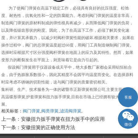
为了使阀门弹簧在高温下稳定工作，必须具有良好的抗压强度、松弛
度、耐热性，抗氧化性和一定的防腐能力。考虑到阀门弹簧的温度非常高，
制造阀门弹簧的原材料制成的弹性模具将减少，从而降低阀门弹簧的负荷，
以及降低锯齿形状的刚度。因此，为了在高温下工作，必须了解其变化速
度，并计算其承载力，以减少对阀杆弹簧性能的破坏.根据相关要求，如果在
操作过程中，阀门的总弹簧温度超过60度，用阀门工具制造钢制阀门弹簧。
选择时应根据尺寸区分强度阀杆弹簧在地面上的应力及其特性。然而，如果
变形力的断裂发生在平面上，则意味着它是由力引起的。
假设阀门弹簧用于仪器设备或天平中，绝大多数厂家都会采用铝恒粘合
金，由于热膨胀系数很小，因此其精度不会因平均温度而变化。在选择原料
时应考虑不锈钢的切割性能，这与阀门弹簧的质量密切相关。
集科研、生产、技术服务为一体的诸暨市正新弹簧有限公司,主要主营产品有:
高温碟形弹簧,护套弹簧和扭力扳手弹簧,目前在市场上已经拥有较大规模和发
客服
展。
相关标签：
阀门弹簧
,
阀类弹簧
,
滤清阀弹簧
,
上一条：
安徽扭力扳手弹簧在扭力扳手中的应用
微信
下一条：
安徽扭簧的正确使用方法