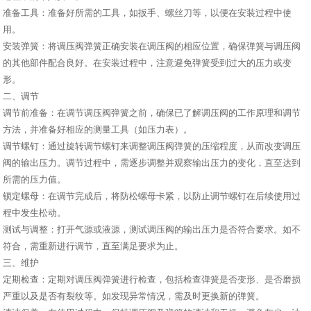
准备工具：准备好所需的工具，如扳手、螺丝刀等，以便在安装过程中使
用。
安装弹簧：将调压阀弹簧正确安装在调压阀的相应位置，确保弹簧与调压阀
的其他部件配合良好。在安装过程中，注意避免弹簧受到过大的压力或变
形。
二、调节
调节前准备：在调节调压阀弹簧之前，确保已了解调压阀的工作原理和调节
方法，并准备好相应的测量工具（如压力表）。
调节螺钉：通过旋转调节螺钉来调整调压阀弹簧的压缩程度，从而改变调压
阀的输出压力。调节过程中，需逐步调整并观察输出压力的变化，直至达到
所需的压力值。
锁定螺母：在调节完成后，将防松螺母卡紧，以防止调节螺钉在后续使用过
程中发生松动。
测试与调整：打开气源或液源，测试调压阀的输出压力是否符合要求。如不
符合，需重新进行调节，直至满足要求为止。
三、维护
定期检查：定期对调压阀弹簧进行检查，包括检查弹簧是否变形、是否磨损
严重以及是否有裂纹等。如发现异常情况，需及时更换新的弹簧。