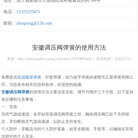
地址：浙江省诸暨市大唐镇柱嵩村楼家自然村766号
电话：
15325255875
邮箱：
zhxspring@126.com
安徽调压阀弹簧的使用方法
来源：http://anhui.quality-spring.com/news1052988.html │ 发表时间：2024/12/13
10:30:00
免费提供
高温碟形弹簧
，护套弹簧，扭力扳手弹簧的诸暨市正新弹簧有限公
司，为您发布相关信息和咨询，欢迎您的收藏。
安徽调压阀弹簧
的使用方法主要涉及安装、调节与维护三个方面，以下是具
体步骤和注意事项：
一、安装
关闭气源或液源：在开始安装调压阀弹簧之前，确保调压阀已处于关闭状
态，并切断相关气源或液源，以防止意外发生。
个人防护：穿戴适当的个人防护装备，如安全眼镜、手套等，以确保在安装
过程中的个人安全。