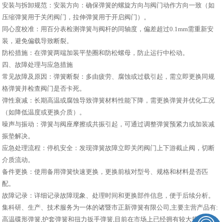
安装与拆卸规范：安装方向：确保弹簧的螺旋方向与阀门动作方向一致（如
压缩弹簧用于关闭阀门，拉伸弹簧用于开启阀门）。
同心度校准：用百分表检测弹簧与阀杆的同轴度，偏差超过0.1mm需重新安
装，避免偏载导致断裂。
防松措施：在弹簧两端加装平垫圈和防松螺母，防止运行中松动。
四、故障处理与应急措施
常见故障及原因：弹簧断裂：多由疲劳、腐蚀或过载引起，需立即更换同规
格弹簧并检查阀门是否卡死。
弹性衰减：长期高温或腐蚀导致弹簧材料性能下降，需更换弹簧并优化工况
（如降低温度或更换介质）。
噪声与振动：弹簧与阀座摩擦或共振引起，可通过调整弹簧预紧力或加装减
振垫解决。
应急处理流程：停机安全：发现弹簧故障立即关闭阀门上下游截止阀，切断
介质流动。
备件更换：使用备用弹簧快速更换，更换前核对型号、规格和材料是否匹
配。
故障记录：详细记录故障现象、处理时间和更换部件信息，便于后续分析。
集科研、生产、技术服务为一体的诸暨市正新弹簧有限公司,主要主营产品有:
高温碟形弹簧,护套弹簧和扭力扳手弹簧,目前在市场上已经拥有较大规模和发