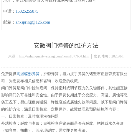
地址：浙江省诸暨市大唐镇柱嵩村楼家自然村766号
电话：
15325255875
邮箱：
zhxspring@126.com
安徽阀门弹簧的维护方法
来源：http://anhui.quality-spring.com/news1077604.html │ 发表时间：2025/8/1
11:07:00
免费提供
高温碟形弹簧
，护套弹簧，扭力扳手弹簧的诸暨市正新弹簧有限公
司，为您发布相关信息和咨询，欢迎您的收藏。
阀门弹簧是阀门中控制启闭、保持密封或调节压力的关键部件，其性能直接
影响阀门的可靠性和安全性。由于弹簧长期处于交变应力、高温、腐蚀等恶
劣工况下，易出现疲劳断裂、弹性衰减或腐蚀失效等问题。以下是阀门弹簧
的维护方法，涵盖日常检查、定期保养、故障处理及预防措施等内容：
一、日常检查：及时发现潜在问题
外观检查：裂纹与变形：目视检查弹簧表面是否有裂纹、锈蚀或永久变形
（如弯曲、扭曲）。若发现裂纹，需立即更换弹簧。