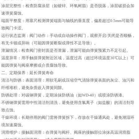
涂层完整性：检查防腐涂层（如镀锌、环氧树脂）是否脱落，涂层破损会加
速弹簧腐蚀。
端面平整度：用塞尺检测弹簧端面与轴线的垂直度，偏差超过0.5mm可能导
致阀门卡涩。
运行状态监测：阀门动作：手动或自动操作阀门，观察开启/关闭是否顺畅，
有无卡顿或异响（可能因弹簧断裂或弹性不足导致）。
泄漏情况：检查阀门密封面是否泄漏，泄漏可能由弹簧预紧力不足引起。
温度异常：用手触摸弹簧附近区域，温度过高（超过环境温度30℃以上）可
能因弹簧与阀座摩擦或介质腐蚀导致。
二、定期保养：延长弹簧寿命
清洁与防锈：表面清理：用软毛刷或压缩空气清除弹簧表面的灰尘、油污和
纤维堆积，避免杂质嵌入弹簧间隙。
防锈处理：对碳钢弹簧，定期涂抹防锈油（如WD-40）或喷涂防锈漆。
不锈钢弹簧需用中性清洁剂清洗，避免使用含氯离子（如盐酸）的清洁剂导
致点蚀。
干燥环境：长期停用的阀门需将弹簧拆下，存放在干燥通风处，避免潮湿环
境加速腐蚀。
润滑维护：接触面润滑：在弹簧与阀杆、阀座的接触部位涂抹高温润滑脂