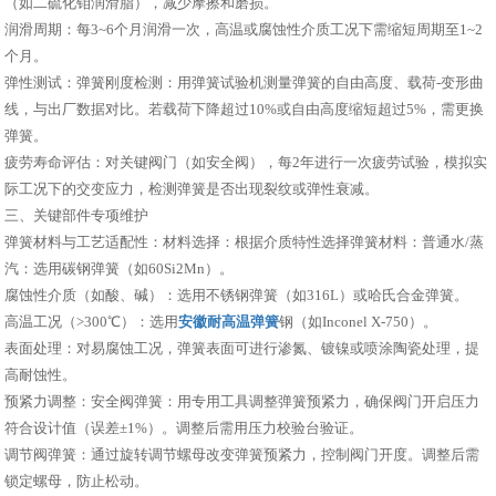
（如二硫化钼润滑脂），减少摩擦和磨损。
润滑周期：每3~6个月润滑一次，高温或腐蚀性介质工况下需缩短周期至1~2
个月。
弹性测试：弹簧刚度检测：用弹簧试验机测量弹簧的自由高度、载荷-变形曲
线，与出厂数据对比。若载荷下降超过10%或自由高度缩短超过5%，需更换
弹簧。
疲劳寿命评估：对关键阀门（如安全阀），每2年进行一次疲劳试验，模拟实
际工况下的交变应力，检测弹簧是否出现裂纹或弹性衰减。
三、关键部件专项维护
弹簧材料与工艺适配性：材料选择：根据介质特性选择弹簧材料：普通水/蒸
汽：选用碳钢弹簧（如60Si2Mn）。
腐蚀性介质（如酸、碱）：选用不锈钢弹簧（如316L）或哈氏合金弹簧。
高温工况（>300℃）：选用
安徽耐高温弹簧
钢（如Inconel X-750）。
表面处理：对易腐蚀工况，弹簧表面可进行渗氮、镀镍或喷涂陶瓷处理，提
高耐蚀性。
预紧力调整：安全阀弹簧：用专用工具调整弹簧预紧力，确保阀门开启压力
符合设计值（误差±1%）。调整后需用压力校验台验证。
调节阀弹簧：通过旋转调节螺母改变弹簧预紧力，控制阀门开度。调整后需
锁定螺母，防止松动。