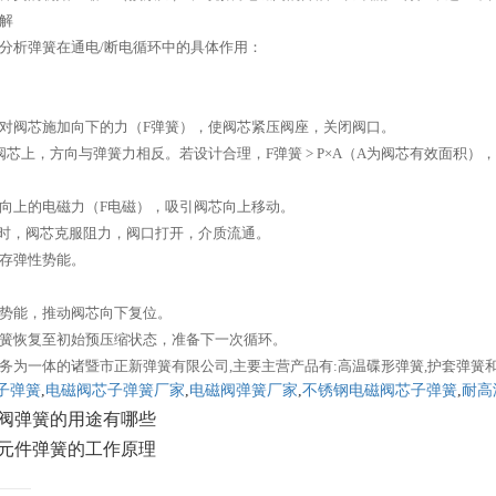
解
分析弹簧在通电/断电循环中的具体作用：
对阀芯施加向下的力（F弹簧），使阀芯紧压阀座，关闭阀口。
阀芯上，方向与弹簧力相反。若设计合理，F弹簧 > P×A（A为阀芯有效面积）
向上的电磁力（F电磁），吸引阀芯向上移动。
 P×A时，阀芯克服阻力，阀口打开，介质流通。
存弹性势能。
势能，推动阀芯向下复位。
簧恢复至初始预压缩状态，准备下一次循环。
务为一体的诸暨市正新弹簧有限公司,主要主营产品有:高温碟形弹簧,护套弹簧
子弹簧
,
电磁阀芯子弹簧厂家
,
电磁阀弹簧厂家
,
不锈钢电磁阀芯子弹簧
,
耐高
阀弹簧的用途有哪些
元件弹簧的工作原理