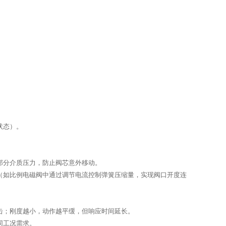
状态）。
部分介质压力，防止阀芯意外移动。
（如比例电磁阀中通过调节电流控制弹簧压缩量，实现阀口开度连
击；刚度越小，动作越平缓，但响应时间延长。
同工况需求。