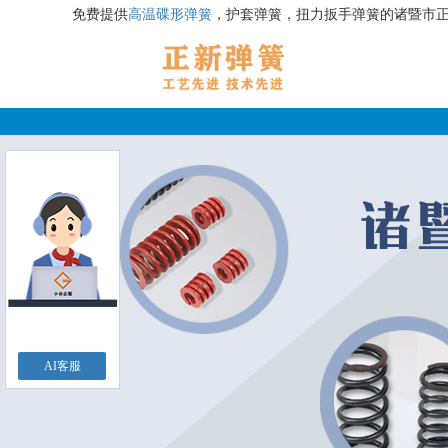
免费提供
高温碟形弹簧
，护套弹簧，扭力扳手弹簧的诸暨市
AI客服