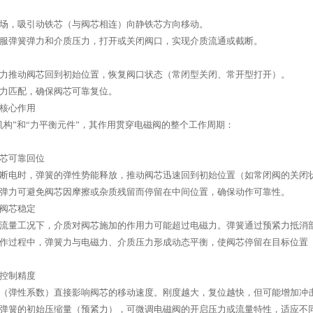
场，吸引动铁芯（与阀芯相连）向静铁芯方向移动。
服弹簧弹力和介质压力，打开或关闭阀口，实现介质流通或截断。
力推动阀芯回到初始位置，恢复阀口状态（常闭型关闭、常开型打开）。
力匹配，确保阀芯可靠复位。
核心作用
机构”和“力平衡元件”，其作用贯穿电磁阀的整个工作周期：
阀芯可靠回位
断电时，弹簧的弹性势能释放，推动阀芯迅速回到初始位置（如常闭阀的关闭
弹力可避免阀芯因摩擦或杂质残留而停留在中间位置，确保动作可靠性。
持阀芯稳定
流量工况下，介质对阀芯施加的作用力可能超过电磁力。弹簧通过预紧力抵消
作过程中，弹簧力与电磁力、介质压力形成动态平衡，使阀芯停留在目标位置
化控制精度
（弹性系数）直接影响阀芯的移动速度。刚度越大，复位越快，但可能增加冲
弹簧的初始压缩量（预紧力），可微调电磁阀的开启压力或流量特性，适应不