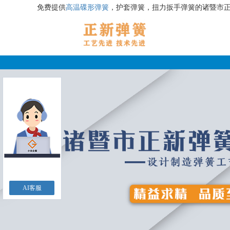
免费提供
高温碟形弹簧
，护套弹簧，扭力扳手弹簧的诸暨市
AI客服