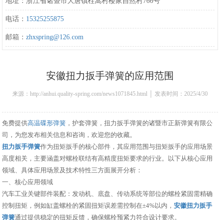
地址：浙江省诸暨市大唐镇柱嵩村楼家自然村766号
电话：
15325255875
邮箱：
zhxspring@126.com
安徽扭力扳手弹簧的应用范围
来源：http://anhui.quality-spring.com/news1071845.html │ 发表时间：2025/4/30
10:23:00
免费提供
高温碟形弹簧
，护套弹簧，扭力扳手弹簧的诸暨市正新弹簧有限公
司，为您发布相关信息和咨询，欢迎您的收藏。
扭力扳手弹簧
作为扭矩扳手的核心部件，其应用范围与扭矩扳手的应用场景
高度相关，主要涵盖对螺栓联结有高精度扭矩要求的行业。以下从核心应用
领域、具体应用场景及技术特性三方面展开分析：
一、核心应用领域
汽车工业关键部件装配：发动机、底盘、传动系统等部位的螺栓紧固需精确
控制扭矩，例如缸盖螺栓的紧固扭矩误差需控制在±4%以内，
安徽扭力扳手
弹簧
通过提供稳定的扭矩反馈，确保螺栓预紧力符合设计要求。