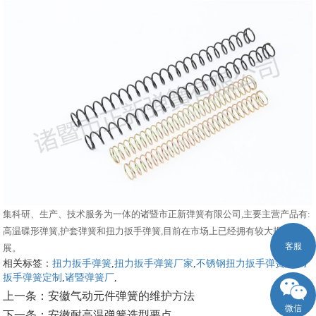
集科研、生产、技术服务为一体的诸暨市正新弹簧有限公司,主要主营产品有:
高温碟形弹簧,护套弹簧和扭力扳手弹簧,目前在市场上已经拥有较大规模和发
客服
展。
相关标签：
扭力扳手弹簧
,
扭力扳手弹簧厂家
,
不锈钢扭力扳手弹簧
,
扭力
扳手弹簧定制
,
诸暨弹簧厂
,
上一条：
安徽气动元件弹簧的维护方法
微信
下一条：
安徽耐高温弹簧选型要点