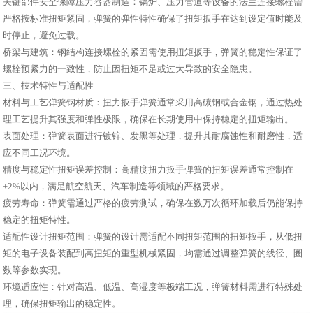
关键部件安全保障压力容器制造：锅炉、压力管道等设备的法兰连接螺栓需
严格按标准扭矩紧固，弹簧的弹性特性确保了扭矩扳手在达到设定值时能及
时停止，避免过载。
桥梁与建筑：钢结构连接螺栓的紧固需使用扭矩扳手，弹簧的稳定性保证了
螺栓预紧力的一致性，防止因扭矩不足或过大导致的安全隐患。
三、技术特性与适配性
材料与工艺弹簧钢材质：扭力扳手弹簧通常采用高碳钢或合金钢，通过热处
理工艺提升其强度和弹性极限，确保在长期使用中保持稳定的扭矩输出。
表面处理：弹簧表面进行镀锌、发黑等处理，提升其耐腐蚀性和耐磨性，适
应不同工况环境。
精度与稳定性扭矩误差控制：高精度扭力扳手弹簧的扭矩误差通常控制在
±2%以内，满足航空航天、汽车制造等领域的严格要求。
疲劳寿命：弹簧需通过严格的疲劳测试，确保在数万次循环加载后仍能保持
稳定的扭矩特性。
适配性设计扭矩范围：弹簧的设计需适配不同扭矩范围的扭矩扳手，从低扭
矩的电子设备装配到高扭矩的重型机械紧固，均需通过调整弹簧的线径、圈
数等参数实现。
环境适应性：针对高温、低温、高湿度等极端工况，弹簧材料需进行特殊处
理，确保扭矩输出的稳定性。