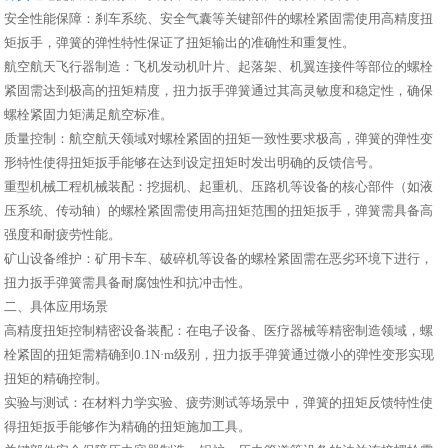
安全性能保障：刹车系统、安全气囊等关键部件的螺栓紧固需使用高精度扭
矩扳手，弹簧的弹性特性保证了扭矩输出的准确性和重复性。
航空航天飞行器制造：飞机发动机叶片、起落架、机翼连接件等部位的螺栓
紧固需达到极高的扭矩精度，扭力扳手弹簧通过其高灵敏度和稳定性，确保
螺栓紧固力矩满足航空标准。
质量控制：航空航天领域对螺栓紧固的扭矩一致性要求极高，弹簧的弹性变
形特性使得扭矩扳手能够在达到设定扭矩时发出明确的反馈信号。
重型机械工程机械装配：挖掘机、起重机、压路机等设备的核心部件（如液
压系统、传动轴）的螺栓紧固需使用高扭矩范围的扭矩扳手，弹簧需具备高
强度和耐疲劳性能。
矿山设备维护：矿用卡车、破碎机等设备的螺栓紧固需在恶劣环境下进行，
扭力扳手弹簧需具备耐腐蚀性和抗冲击性。
二、具体应用场景
高精度扭矩控制精密设备装配：在电子设备、医疗器械等精密制造领域，螺
栓紧固的扭矩需精确到0.1N·m级别，扭力扳手弹簧通过微小的弹性变形实现
扭矩的精确控制。
实验与测试：在材料力学实验、疲劳测试等场景中，弹簧的扭矩反馈特性使
得扭矩扳手能够作为精确的扭矩施加工具。