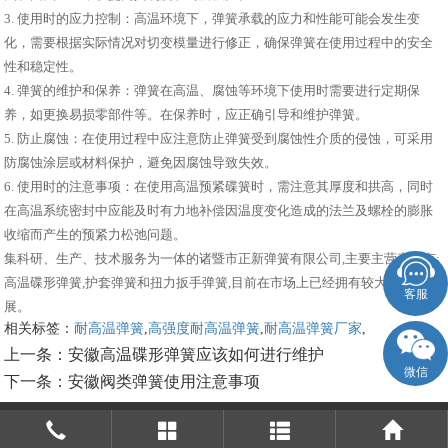
3. 使用时的应力控制：高温环境下，弹簧承载的应力和性能可能会发生变
化，需要根据实际情况对切变模量进行修正，确保弹簧在使用过程中的安全
性和稳定性。
4. 弹簧的维护和保养：弹簧在高温、腐蚀等环境下使用时需要进行定期保
养，如更换易损零部件等。在保养时，应正确引导和维护弹簧。
5. 防止腐蚀：在使用过程中应注意防止弹簧受到腐蚀性介质的侵蚀，可采用
防腐蚀涂层或材料保护，避免因腐蚀导致失效。
6. 使用时的注意事项：在使用高温预紧碟簧时，需注意其厚度和拱高，同时
在高温系统密封中应能及时有力地补偿因温度变化造成的法兰及螺栓的膨胀
收缩而产生的预紧力松弛问题。
集科研、生产、技术服务为一体的诸暨市正新弹簧有限公司,主要主营产品有:
高温碟形弹簧,护套弹簧和扭力扳手弹簧,目前在市场上已经拥有较大规模和发
客服
展。
相关标签：
耐高温弹簧
,
高强度耐高温弹簧
,
耐高温弹簧厂家
,
上一条：
安徽高温碟形弹簧应该如何进行维护
微信
下一条：
安徽阀类弹簧使用注意事项