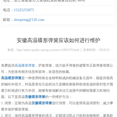
地址：浙江省诸暨市大唐镇柱嵩村楼家自然村766号
电话：
15325255875
邮箱：
zhxspring@126.com
安徽高温碟形弹簧应该如何进行维护
来源：http://anhui.quality-spring.com/news1005476.html │ 发表时间：2024/3/1
14:13:00
免费提供
高温碟形弹簧
，护套弹簧，扭力扳手弹簧的诸暨市正新弹簧有限公
司，为您发布相关信息和咨询，欢迎您的收藏。
高温碟形弹簧
是一种使用特殊合金材料制成的机械设备元器件，能提供很高
的轴向补偿力，对温度变化引起的法兰及螺栓膨胀和收缩造成的密封垫片预
紧力松弛进行有力补偿，能够有效地解决法兰连接中的螺栓预紧力松弛问
题。以下是高温
安徽碟形弹簧
的一些维护方法：
1. 润滑：定期为高温
安徽碟形弹簧
进行润滑，可以使用高温润滑剂，减少摩
擦并保护碟形弹簧。
2. 清洁：保持高温碟形弹簧的清洁，定期清洁防止污垢和杂物堆积，避免影