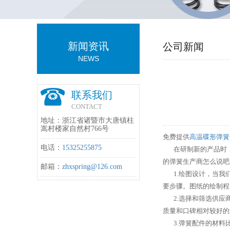
新闻资讯
公司新闻
NEWS
联系我们
CONTACT
地址：浙江省诸暨市大唐镇柱
嵩村楼家自然村766号
免费提供
高温碟形弹簧
电话：
15325255875
在研制新的产品时，
的弹簧生产商怎么说吧
邮箱：
zhxspring@126.com
1.绘图设计，当我们
要步骤。图纸的绘制程
2.选择和筛选供应商
质量和口碑相对较好的
3.弹簧配件的材料比