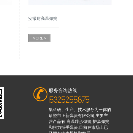
安徽耐高温弹簧
MORE >
服务咨询热线
15325255875
集科研、生产、技术服务为一体的
诸暨市正新弹簧有限公司,主要主
营产品有:高温碟形弹簧,护套弹簧
和扭力扳手弹簧,目前在市场上已