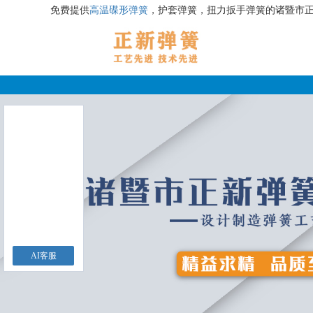
免费提供
高温碟形弹簧
，护套弹簧，扭力扳手弹簧的诸暨市
AI客服