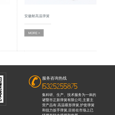
安徽耐高温弹簧
MORE >
服务咨询热线
15325255875
集科研、生产、技术服务为一体的
诸暨市正新弹簧有限公司,主要主
营产品有:高温碟形弹簧,护套弹簧
和扭力扳手弹簧,目前在市场上已