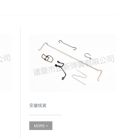
安徽线簧
MORE >