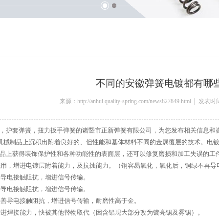
不同的安徽弹簧电镀都有哪
来源：http://anhui.quality-spring.com/news827849.html │ 发表
，护套弹簧，扭力扳手弹簧的诸暨市正新弹簧有限公司，为您发布相关信息和
械制品上沉积出附着良好的、但性能和基体材料不同的金属覆层的技术。电镀
品上获得装饰保护性和各种功能性的表面层，还可以修复磨损和加工失误的工
用，增进电镀层附着能力，及抗蚀能力。（铜容易氧化，氧化后，铜绿不再导
导电接触阻抗，增进信号传输。
导电接触阻抗，增进信号传输。
善导电接触阻抗，增进信号传输，耐磨性高于金。
进焊接能力，快被其他替物取代（因含铅现大部分改为镀亮锡及雾锡）。