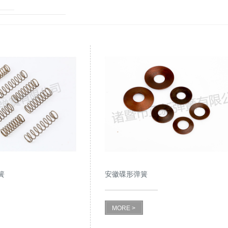
簧
安徽碟形弹簧
MORE >