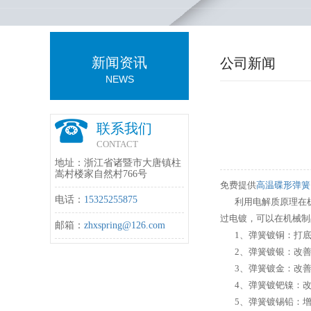
新闻资讯
公司新闻
NEWS
联系我们
CONTACT
地址：浙江省诸暨市大唐镇柱
嵩村楼家自然村766号
免费提供
高温碟形弹簧
电话：
15325255875
利用电解质原理在机
过电镀，可以在机械制
邮箱：
zhxspring@126.com
1、弹簧镀铜：打底
2、弹簧镀银：改善
3、弹簧镀金：改善
4、弹簧镀钯镍：改
5、弹簧镀锡铅：增