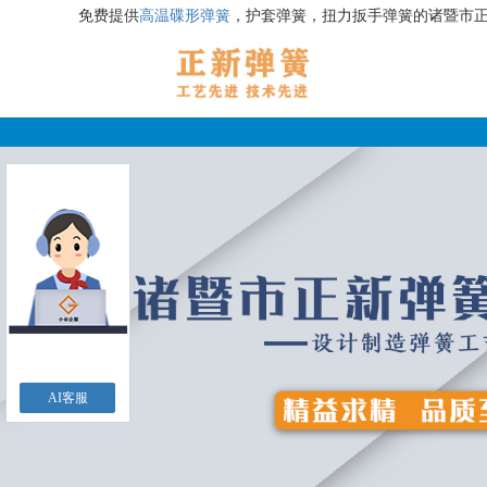
免费提供
高温碟形弹簧
，护套弹簧，扭力扳手弹簧的诸暨市
AI客服