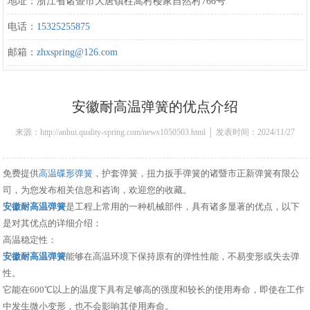
地址：浙江省诸暨市大唐镇柱嵩村楼家自然村766号
电话：
15325255875
邮箱：
zhxspring@126.com
安徽耐高温弹簧的优点介绍
来源：http://anhui.quality-spring.com/news1050503.html │ 发表时间：2024/11/27
10:28:00
免费提供
高温碟形弹簧
，护套弹簧，扭力扳手弹簧的诸暨市正新弹簧有限公
司，为您发布相关信息和咨询，欢迎您的收藏。
安徽耐高温弹簧
是工程上常用的一种机械部件，具有诸多显著的优点，以下
是对其优点的详细介绍：
高温稳定性：
安徽耐高温弹簧
能够在高温环境下保持原有的弹性性能，不易变形或失去弹
性。
它能在600℃以上的温度下具有足够高的强度和较长的使用寿命，即使在工作
中发生微小变形，也不会影响其使用寿命。