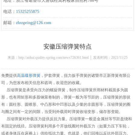
地址：浙江省诸暨市大唐镇柱嵩村楼家自然村766号
电话：
15325255875
邮箱：
zhxspring@126.com
安徽压缩弹簧特点
来源：http://anhui.quality-spring.com/news726361.html │ 发表时间：2021/11/25
14:39:00
免费提供
高温碟形弹簧
，护套弹簧，扭力扳手弹簧的诸暨市正新弹簧有限公
司，为您发布相关信息和咨询，欢迎您的收藏。
压缩弹簧是承受向压力的螺旋弹簧，制作压缩弹簧所用材料截面多为圆
形，也有用矩形和多股钢萦卷制的，弹簧一般为等节距的，压缩弹簧的形状
有：圆柱形、圆锥形、中凸形和中凹形以及少量的非圆形等，压缩弹簧的圈
与圈之间有一定的间隙，当受到外载荷时弹簧收缩变形，储存形变能。
压缩弹簧对外载压力提供反抗力量。压缩弹簧一般是金属丝等节距盘绕和
有固定的线径。压缩弹簧利用多个开放线圈对外载压力（如重力压下车轮，
或者身体压在床褥上）供给抵抗力量。也就是，他们回推以反抗外部压力。