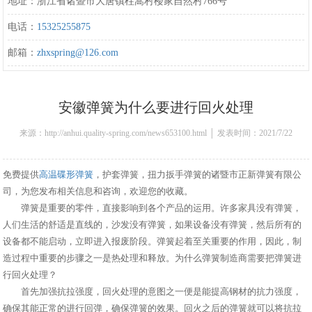
地址：浙江省诸暨市大唐镇柱嵩村楼家自然村766号
电话：
15325255875
邮箱：
zhxspring@126.com
安徽弹簧为什么要进行回火处理
来源：http://anhui.quality-spring.com/news653100.html │ 发表时间：2021/7/22
15:43:00
免费提供
高温碟形弹簧
，护套弹簧，扭力扳手弹簧的诸暨市正新弹簧有限公
司，为您发布相关信息和咨询，欢迎您的收藏。
弹簧是重要的零件，直接影响到各个产品的运用。许多家具没有弹簧，
人们生活的舒适是直线的，沙发没有弹簧，如果设备没有弹簧，然后所有的
设备都不能启动，立即进入报废阶段。弹簧起着至关重要的作用，因此，制
造过程中重要的步骤之一是热处理和释放。为什么弹簧制造商需要把弹簧进
行回火处理？
首先加强抗拉强度，回火处理的意图之一便是能提高钢材的抗力强度，
确保其能正常的进行回弹，确保弹簧的效果。回火之后的弹簧就可以将抗拉