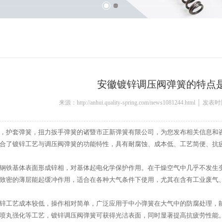
安徽镀锌调压阀弹簧的特点
来源：http://anhui.quality-spring.com/news1081244.html │ 发
，护套弹簧，扭力扳手弹簧的诸暨市正新弹簧有限公司，为您发布相关信息和
合了镀锌工艺与调压阀弹簧的功能特性，具有耐腐蚀、成本低、工艺简便、抗
钢铁基体表面形成锌相，对基体起电化学保护作用。在干燥空气中几乎不发生变
致密的薄层能起缓冲作用，适合在各种大气条件下使用，尤其在含有工业废气
锌工艺成本较低，操作相对简单，广泛应用于中小弹簧在大气中的防腐处理，
喷丸强化等工艺，镀锌调压阀弹簧可获得光洁表面，同时显著提高抗疲劳性能