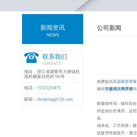
新闻资讯
公司新闻
NEWS
联系我们
CONTACT
地址：浙江省诸暨市大唐镇柱
嵩村楼家自然村766号
免费提供
高温碟形弹簧
电话：
15325255875
镀锌
安徽调压阀弹簧
结
邮箱：
zhxspring@126.com
耐腐蚀性强：镀锌层在
锌盐的白色薄层，这层
命。
成本低、工艺简便：镀
抗疲劳性能提升：通过