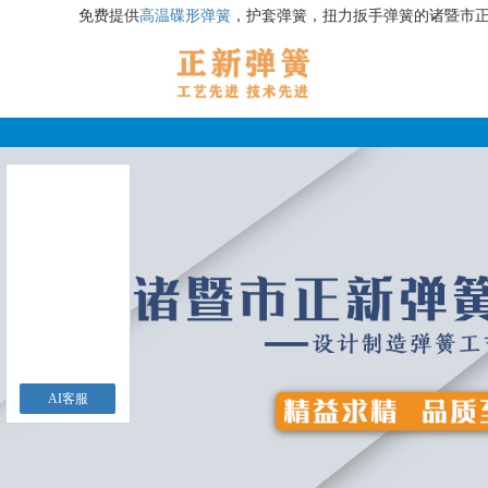
免费提供
高温碟形弹簧
，护套弹簧，扭力扳手弹簧的诸暨市
AI客服