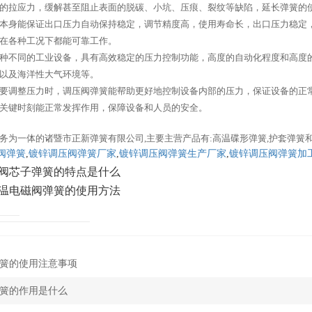
的拉应力，缓解甚至阻止表面的脱碳、小坑、压痕、裂纹等缺陷，延长弹簧的
本身能保证出口压力自动保持稳定，调节精度高，使用寿命长，出口压力稳定
在各种工况下都能可靠工作。
种不同的工业设备，具有高效稳定的压力控制功能，高度的自动化程度和高度
以及海洋性大气环境等。
要调整压力时，调压阀弹簧能帮助更好地控制设备内部的压力，保证设备的正
关键时刻能正常发挥作用，保障设备和人员的安全。
务为一体的诸暨市正新弹簧有限公司,主要主营产品有:高温碟形弹簧,护套弹簧
阀弹簧
,
镀锌调压阀弹簧厂家
,
镀锌调压阀弹簧生产厂家
,
镀锌调压阀弹簧加
阀芯子弹簧的特点是什么
温电磁阀弹簧的使用方法
簧的使用注意事项
簧的作用是什么