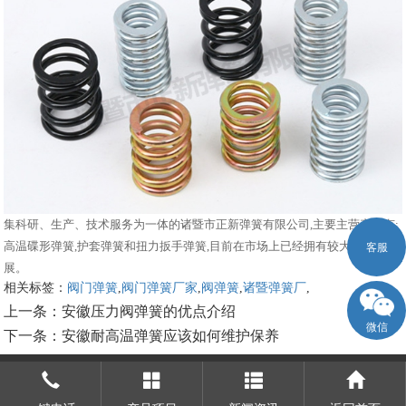
集科研、生产、技术服务为一体的诸暨市正新弹簧有限公司,主要主营产品有:
高温碟形弹簧,护套弹簧和扭力扳手弹簧,目前在市场上已经拥有较大规模和发
客服
展。
相关标签：
阀门弹簧
,
阀门弹簧厂家
,
阀弹簧
,
诸暨弹簧厂
,
上一条：
安徽压力阀弹簧的优点介绍
微信
下一条：
安徽耐高温弹簧应该如何维护保养