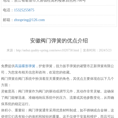
地址：浙江省诸暨市大唐镇柱嵩村楼家自然村766号
电话：
15325255875
邮箱：
zhxspring@126.com
安徽阀门弹簧的优点介绍
来源：http://anhui.quality-spring.com/news1020758.html │ 发表时间：2024/5/23
11:50:00
免费提供
高温碟形弹簧
，护套弹簧，扭力扳手弹簧的诸暨市正新弹簧有限公
司，为您发布相关信息和咨询，欢迎您的收藏。
阀门弹簧在阀门系统中扮演着至关重要的角色，其优点主要体现在以下几个
方面：
灵敏度高：阀门弹簧作为阀门的驱动或调节元件，其动作非常灵敏。这确保
了阀门能够迅速、准确地响应系统中的压力、流量或其他参数变化，从而确
保系统的稳定运行。
体积小、重量轻：阀门弹簧通常采用优质材料制成，如不锈钢或合金钢，这
使得它们具有较小的体积和较轻的重量。这不仅便于安装和维护，而且可以